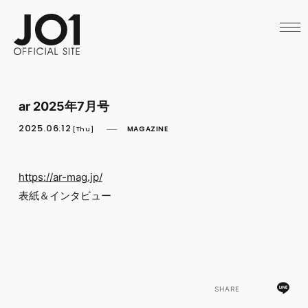
HOME
NEWS
SCHEDULE
PROFILE
DISCOGRAPHY
VIDEO
ar 2025年7月号
ARCHIVES
CALL
2025.06.12
MAGAZINE
[Thu]
OFFICIAL STORE
LAPONE STORE
JO1 MAIL
https://ar-mag.jp/
表紙＆インタビュー
SHARE