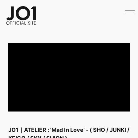
HOME
NEWS
SCHEDULE
PROFILE
DISCOGRAPHY
VIDEO
ARCHIVES
CALL
OFFICIAL STORE
LAPONE STORE
JO1 MAIL
JO1｜ATELIER : 'Mad In Love' - ( SHO / JUNKI /
KEIGO / SKY / SHION )