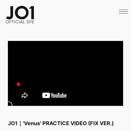
HOME
NEWS
SCHEDULE
PROFILE
DISCOGRAPHY
VIDEO
ARCHIVES
CALL
OFFICIAL STORE
LAPONE STORE
JO1 MAIL
JO1｜'Venus' PRACTICE VIDEO (FIX VER.)