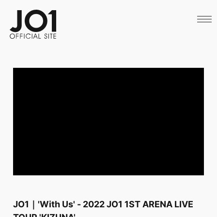
HOME
NEWS
SCHEDULE
PROFILE
DISCOGRAPHY
VIDEO
ARCHIVES
CALL
OFFICIAL STORE
LAPONE STORE
JO1 MAIL
JO1｜'With Us' - 2022 JO1 1ST ARENA LIVE
TOUR 'KIZUNA'