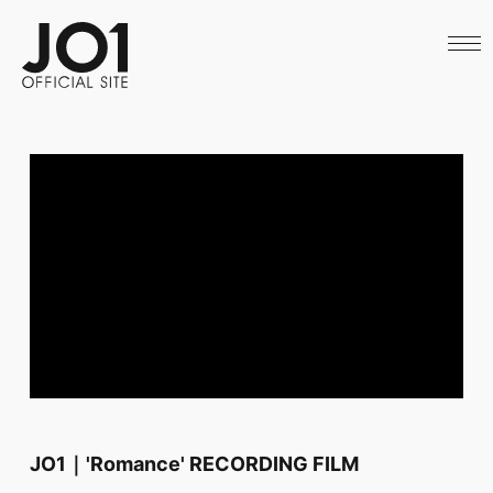
HOME
NEWS
SCHEDULE
PROFILE
DISCOGRAPHY
VIDEO
ARCHIVES
CALL
OFFICIAL STORE
LAPONE STORE
JO1 MAIL
JO1｜'Romance' RECORDING FILM