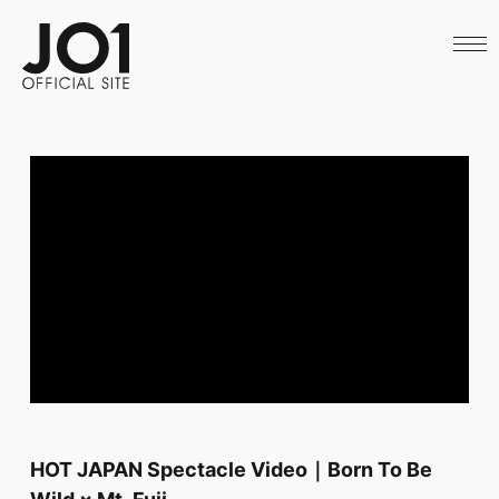
HOME
NEWS
SCHEDULE
PROFILE
DISCOGRAPHY
VIDEO
ARCHIVES
CALL
OFFICIAL STORE
LAPONE STORE
JO1 MAIL
HOT JAPAN Spectacle Video｜Born To Be
Wild × Mt. Fuji