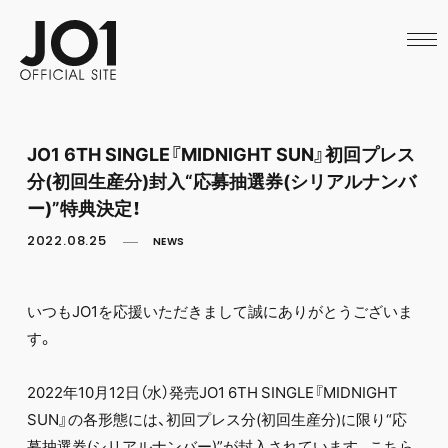
HOME
NEWS
SCHEDULE
PROFILE
DISCOGRAPHY
VIDEO
JO1 6TH SINGLE『MIDNIGHT SUN』初回プレス
ARCHIVES
分(初回生産分)封入“応募抽選券(シリアルナンバ
CALL
OFFICIAL STORE
ー)”特典決定！
LAPONE STORE
2022.08.25
NEWS
JO1 MAIL
いつもJO1を応援いただきまして誠にありがとうございま
す。
2022年10月12日（水）発売JO1 6TH SINGLE『MIDNIGHT
SUN』の各形態には、初回プレス分(初回生産分)に限り“応
募抽選券(シリアルナンバー)”が封入されています。こちら