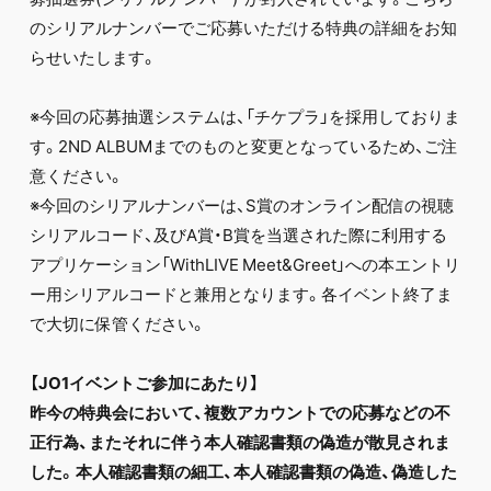
FC NEWS
のシリアルナンバーでご応募いただける特典の詳細をお知
PHOTO
MOVIE
らせいたします。
WEB RADIO
MESSAGE
※今回の応募抽選システムは、「チケプラ」を採用しておりま
J-Clip
す。2ND ALBUMまでのものと変更となっているため、ご注
REPORT
SPECIAL
意ください。
RELAY BLOG
※今回のシリアルナンバーは、S賞のオンライン配信の視聴
STAFF BLOG
シリアルコード、及びA賞・B賞を当選された際に利用する
JOIN
LOGIN
アプリケーション「WithLIVE Meet&Greet」への本エントリ
ー用シリアルコードと兼用となります。各イベント終了ま
で大切に保管ください。
【JO1イベントご参加にあたり】
昨今の特典会において、複数アカウントでの応募などの不
正行為、またそれに伴う本人確認書類の偽造が散見されま
した。本人確認書類の細工、本人確認書類の偽造、偽造した