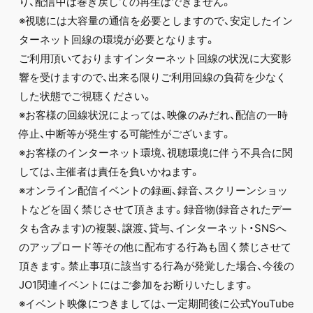
り、配信中は巻き戻しての再生はできません。
※視聴には大容量の通信を必要としますので、安定したイン
ターネット回線の環境が必要となります。
ご利用頂いておりますインターネット回線の状況に大変影
響を受けますので、出来る限りご利用回線の負荷を少なく
した状態でご視聴ください。
※お客様の回線状況によっては、映像のみだれ、配信の一時
停止、中断等が発生する可能性がございます。
※お客様のインターネット環境、視聴環境に伴う不具合に関
しては、主催者は責任を負いかねます。
※オンライン配信イベントの録画、録音、スクリーンショッ
トなどを固く禁じさせて頂きます。録音物(録音されたデー
タも含みます)の複製、譲渡、貸与、インターネット・SNSへ
のアップロード等その他に配布する行為も固く禁じさせて
頂きます。禁止事項に該当する行為が発覚した場合、今後の
JO1関連イベントにはご参加をお断りいたします。
※イベント映像につきましては、一定期間後に公式YouTube