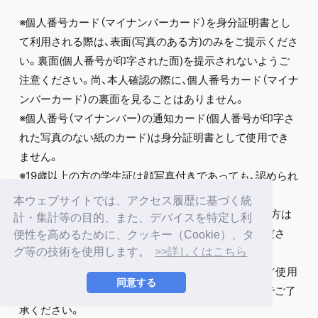
※個人番号カード（マイナンバーカード）を身分証明書とし
て利用される際は、表面(写真のある方)のみをご提示くださ
い。裏面(個人番号が印字された面)を提示されないようご
注意ください。尚、本人確認の際に、個人番号カード（マイナ
ンバーカード）の裏面を見ることはありません。
※個人番号（マイナンバー）の通知カード(個人番号が印字さ
れた写真のない紙のカード)は身分証明書として使用でき
ません。
※19歳以上の方の学生証は顔写真付きであっても、認められ
ませんのでご注意ください。
本ウェブサイトでは、アクセス履歴に基づく統
※学生証／保険証で顔写真付きでないものをお持ちの方は
計・集計等の目的、また、デバイスを特定し利
＜顔写真付きのものをお持ちでない場合＞をご覧くださ
便性を高めるために、クッキー（Cookie）、タ
い。
グ等の技術を使用します。
>>詳しくはこちら
※ご本人確認書類に関し、コピー／手書き／期限切れ／使用
同意する
不可の細工が施されているものは不可となりますのでご了
承ください。