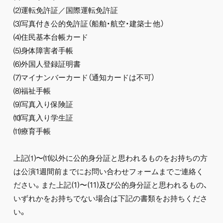
⑵運転免許証／国際運転免許証
⑶写真付き公的免許証（船舶・航空・建築士 他）
⑷住民基本台帳カード
⑸身体障害者手帳
⑹外国人登録証明書
⑺マイナンバーカード（通知カードは不可）
⑻福祉手帳
⑼写真入り保険証
⑽写真入り学生証
⑾療育手帳
上記⑴〜⑾以外に公的身分証と思われるものをお持ちの方
は公演1週間前までにお問い合わせフォームまでご連絡く
ださい。また上記(1)〜(11)及び公的身分証と思われるもの、
いずれかをお持ちでない場合は下記の書類をお持ちくださ
い。