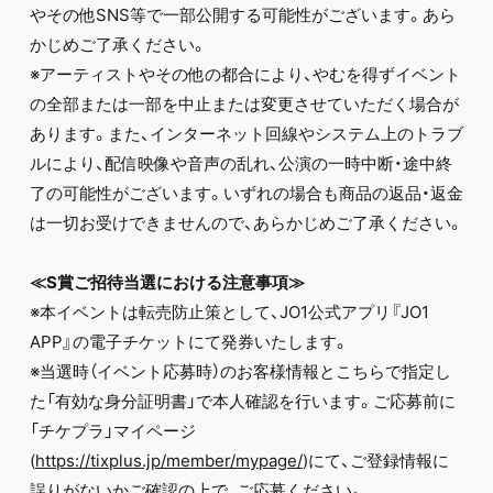
やその他SNS等で一部公開する可能性がございます。あら
かじめご了承ください。
※アーティストやその他の都合により、やむを得ずイベント
の全部または一部を中止または変更させていただく場合が
あります。また、インターネット回線やシステム上のトラブ
ルにより、配信映像や音声の乱れ、公演の一時中断・途中終
了の可能性がございます。いずれの場合も商品の返品・返金
は一切お受けできませんので、あらかじめご了承ください。
≪S賞ご招待当選における注意事項≫
※本イベントは転売防止策として、JO1公式アプリ『JO1
APP』の電子チケットにて発券いたします。
※当選時（イベント応募時）のお客様情報とこちらで指定し
た「有効な身分証明書」で本人確認を行います。ご応募前に
「チケプラ」マイページ
(
https://tixplus.jp/member/mypage/
)にて、ご登録情報に
誤りがないかご確認の上で、ご応募ください。