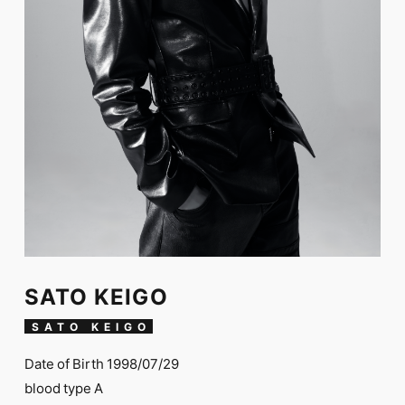
FC NEWS
PHOTO
MOVIE
WEB RADIO
MESSAGE
J-Clip
REPORT
SPECIAL
RELAY BLOG
STAFF BLOG
JOIN
LOGIN
SATO KEIGO
SATO KEIGO
Date of Birth 1998/07/29
blood type A