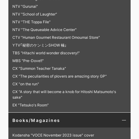
NTV "Gurunai"
NTV "School of Laughter"
NTV "THE Toppa File"
NTV "The Queueable Advice Center"
CTV "Human Gourmet Restaurant Omoumai Store"
YTV「秘密のケンミンSHOW 極」
TBS "Hitachi world wonder discovery!"
MBS "Pre-Dove!!"
CX "Summon Teacher Tanaka"
CX "The peculiarities of plovers are amazing story GP"
CX "on the run"
CX "A story that will become a knob for Hitoshi Matsumoto's
sake"
EX "Tetsuko's Room"
Books/Magazines
Kodansha "VOCE November 2023 issue" cover