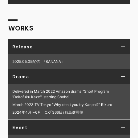
WORKS
Release
2025.05.05配信 「BANANA」
Drama
Delivered in March 2022 Amazon drama "Short Program
'Dokofuku Kaze'" starring Shohei
March 2023 TV Tokyo "Why don't you try Kanpai?" Rikuro
2024年4月〜6月 CX「366日」鮫島健司役
Event