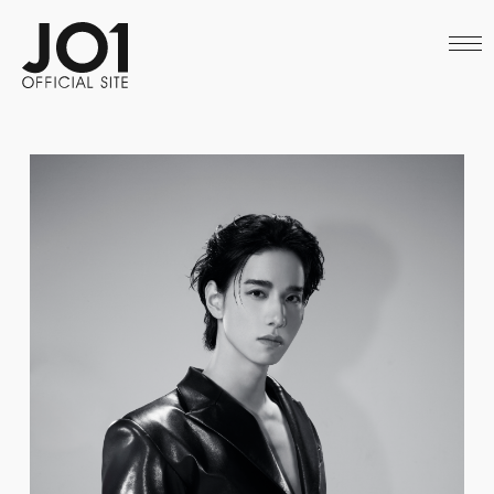
HOME
NEWS
SCHEDULE
PROFILE
DISCOGRAPHY
VIDEO
ARCHIVES
CALL
OFFICIAL STORE
LAPONE STORE
JO1 MAIL
English