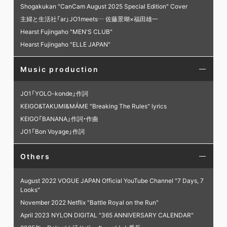
Shogakukan "CanCam August 2025 Special Edition" Cover
主婦と生活社「ar」JO1meets… 佐藤景瑚×福田雄一
Hearst Fujingaho "MEN'S CLUB"
Hearst Fujingaho "ELLE JAPAN"
Music production
JO1「YOLO-konde」作詞
KEIGO&TAKUMI&MÁME "Breaking The Rules" lyrics
KEIGO「BANANA」作詞・作曲
JO1「Bon Voyage」作詞
Others
August 2022 VOGUE JAPAN Official YouTube Channel "7 Days, 7
Looks"
November 2022 Netflix "Battle Royal on the Run"
April 2023 NYLON DIGITAL "365 ANNIVERSARY CALENDAR"