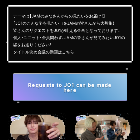
FC NEWS
PHOTO
MOVIE
テーマは【JAMのみなさんからの見たいをお届け！】
WEB RADIO
「JO1のこんな姿を見たい！」をJAMの皆さんから大募集！
MESSAGE
皆さんのリクエストをJO1が叶える企画となっております。
J-Clip
個人・ユニット・全員問わず、
JAMの皆さんが見てみたいJO1の
REPORT
姿をお送りください！
SPECIAL
タイトル決め会議の動画はこちら！
RELAY BLOG
STAFF BLOG
JOIN
LOGIN
Requests to JO1 can be made
here