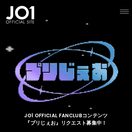
HOME
NEWS
SCHEDULE
PROFILE
DISCOGRAPHY
VIDEO
ARCHIVES
CALL
OFFICIAL STORE
LAPONE STORE
JO1 MAIL
English
JO1 OFFICIAL FANCLUBコンテンツ
『プリじぇお』リクエスト募集中！