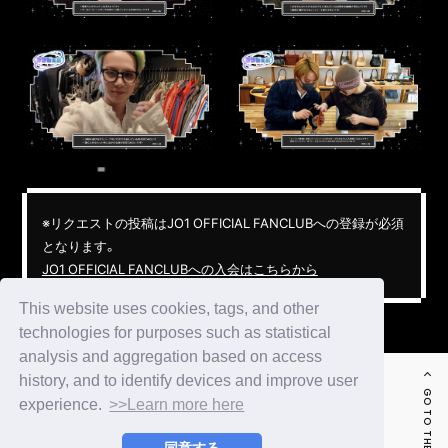
※リクエストの投稿はJO1 OFFICIAL FANCLUBへの登録が必須
となります。
JO1 OFFICIAL FANCLUBへの入会はこちらから
This website uses cookies, tags, and other
technologies for purposes such as statistical
analysis and aggregation based on access
history, and to identify devices and improve user
GO TO THE TOP
experience.
>>Learn more here