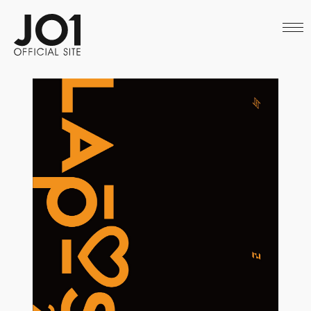
HOME
NEWS
SCHEDULE
PROFILE
DISCOGRAPHY
VIDEO
ARCHIVES
CALL
OFFICIAL STORE
LAPONE STORE
JO1 MAIL