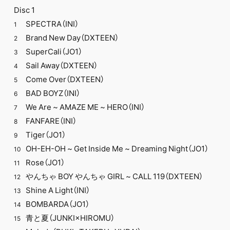
Disc 1
SPECTRA（INI）
1
Brand New Day（DXTEEN）
2
SuperCali（JO1）
3
Sail Away（DXTEEN）
4
Come Over（DXTEEN）
5
BAD BOYZ（INI）
6
We Are ~ AMAZE ME ~ HERO（INI）
7
FANFARE（INI）
8
Tiger（JO1）
9
OH-EH-OH ~ Get Inside Me ~ Dreaming Night（JO1）
10
Rose（JO1）
11
やんちゃ BOY やんちゃ GIRL ~ CALL 119（DXTEEN）
12
Shine A Light（INI）
13
BOMBARDA（JO1）
14
青と夏（JUNKI×HIROMU）
15