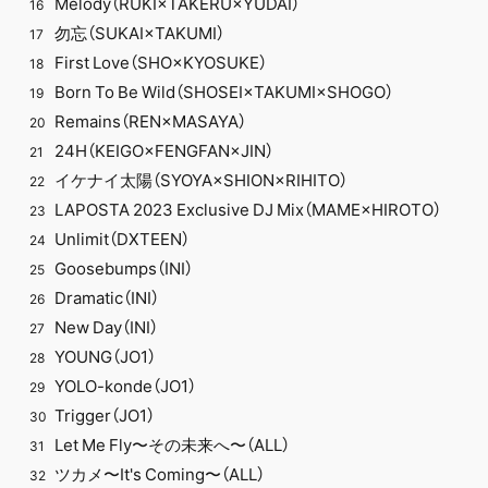
Melody（RUKI×TAKERU×YUDAI）
16
勿忘（SUKAI×TAKUMI）
17
First Love（SHO×KYOSUKE）
18
Born To Be Wild（SHOSEI×TAKUMI×SHOGO）
19
Remains（REN×MASAYA）
20
24H（KEIGO×FENGFAN×JIN）
21
イケナイ太陽（SYOYA×SHION×RIHITO）
22
LAPOSTA 2023 Exclusive DJ Mix（MAME×HIROTO）
23
Unlimit（DXTEEN）
24
Goosebumps（INI）
25
Dramatic（INI）
26
New Day（INI）
27
YOUNG（JO1）
28
YOLO-konde（JO1）
29
Trigger（JO1）
30
Let Me Fly〜その未来へ〜（ALL）
31
ツカメ〜It's Coming〜（ALL）
32