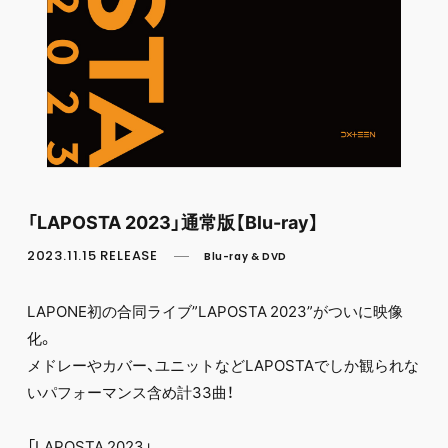
FC NEWS
PHOTO
MOVIE
WEB RADIO
MESSAGE
J-Clip
REPORT
SPECIAL
RELAY BLOG
STAFF BLOG
「LAPOSTA 2023」通常版【Blu-ray】
JOIN
LOGIN
2023.11.15 RELEASE
Blu-ray & DVD
LAPONE初の合同ライブ”LAPOSTA 2023”がついに映像
化。
メドレーやカバー、ユニットなどLAPOSTAでしか観られな
いパフォーマンス含め計33曲！
「LAPOSTA 2023」