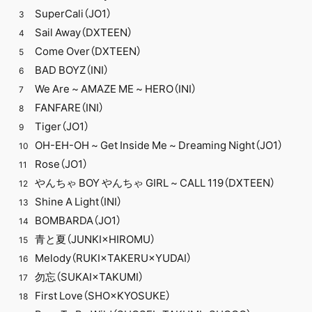
SuperCali（JO1）
3
Sail Away（DXTEEN）
4
Come Over（DXTEEN）
5
BAD BOYZ（INI）
6
We Are ~ AMAZE ME ~ HERO（INI）
7
FANFARE（INI）
8
Tiger（JO1）
9
OH-EH-OH ~ Get Inside Me ~ Dreaming Night（JO1）
10
Rose（JO1）
11
やんちゃ BOY やんちゃ GIRL ~ CALL 119（DXTEEN）
12
Shine A Light（INI）
13
BOMBARDA（JO1）
14
青と夏（JUNKI×HIROMU）
15
Melody（RUKI×TAKERU×YUDAI）
16
勿忘（SUKAI×TAKUMI）
17
First Love（SHO×KYOSUKE）
18