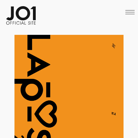
HOME
NEWS
SCHEDULE
PROFILE
DISCOGRAPHY
VIDEO
ARCHIVES
CALL
OFFICIAL STORE
LAPONE STORE
JO1 MAIL