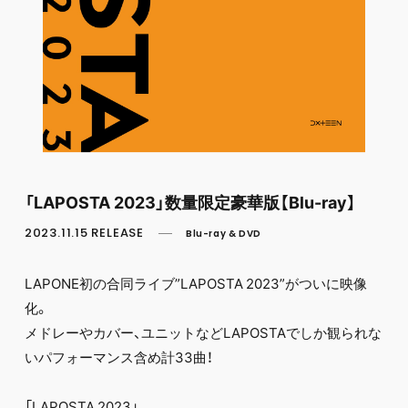
FC NEWS
PHOTO
MOVIE
WEB RADIO
MESSAGE
J-Clip
REPORT
SPECIAL
RELAY BLOG
STAFF BLOG
「LAPOSTA 2023」数量限定豪華版【Blu-ray】
JOIN
LOGIN
2023.11.15 RELEASE
Blu-ray & DVD
LAPONE初の合同ライブ”LAPOSTA 2023”がついに映像
化。
メドレーやカバー、ユニットなどLAPOSTAでしか観られな
いパフォーマンス含め計33曲！
「LAPOSTA 2023」