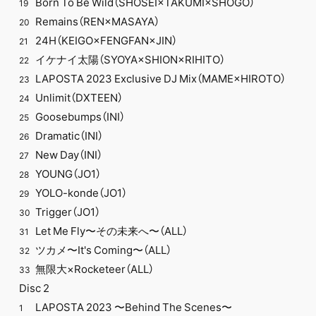
Born To Be Wild（SHOSEI×TAKUMI×SHOGO）
19
Remains（REN×MASAYA）
20
24H（KEIGO×FENGFAN×JIN）
21
イケナイ太陽（SYOYA×SHION×RIHITO）
22
LAPOSTA 2023 Exclusive DJ Mix（MAME×HIROTO）
23
Unlimit（DXTEEN）
24
Goosebumps（INI）
25
Dramatic（INI）
26
New Day（INI）
27
YOUNG（JO1）
28
YOLO-konde（JO1）
29
Trigger（JO1）
30
Let Me Fly〜その未来へ〜（ALL）
31
ツカメ〜It's Coming〜（ALL）
32
無限大×Rocketeer（ALL）
33
Disc 2
LAPOSTA 2023 〜Behind The Scenes〜
1